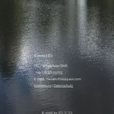
Contact Us
TEL/WhatsApp/SMS:
+49 176 42139203
E-MAIL:
hkmillofzasa@aol.com
Impressum
|
Datenschutz
mill of zasa
© 2026 by